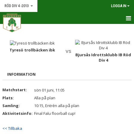
RÖD DIV 4 -2013
LOGGA IN
HEM
NYHETER
Tyresö trollbäcken ibk
vs
Bjursås Idrottsklubb IB Röd
KALENDER
Div 4
MATCHER
INFORMATION
TRUPPEN
Matchstart:
sön 01 juni, 11:05
BILDGALLERI
Plats:
Alla på plan
Samling:
10:15, Entrén alla på plan
DOKUMENT
Aktivitetsinfo:
Final Falu floorball cup!
KONTAKT
<< Tillbaka