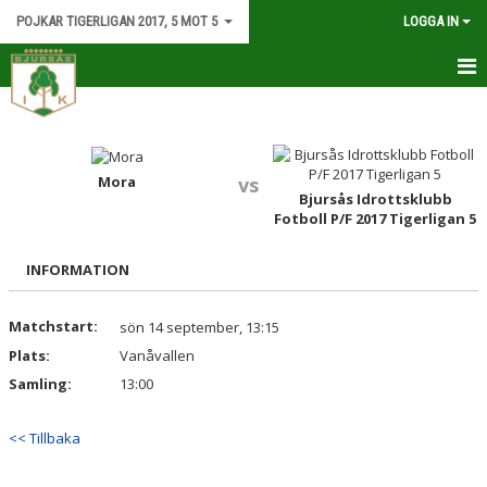
POJKAR TIGERLIGAN 2017, 5 MOT 5
LOGGA IN
HEM
NYHETER
Mora
vs
Bjursås Idrottsklubb
ATT TÄNKA PÅ SOM FÖRÄLDER
Fotboll P/F 2017 Tigerligan 5
KALENDER
INFORMATION
KONTAKT
Matchstart:
sön 14 september, 13:15
Plats:
Vanåvallen
Samling:
13:00
<< Tillbaka