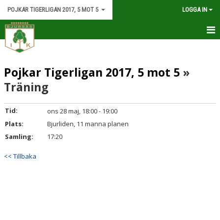
POJKAR TIGERLIGAN 2017, 5 MOT 5
LOGGA IN
HEM
Pojkar Tigerligan 2017, 5 mot 5
»
NYHETER
Träning
ATT TÄNKA PÅ SOM FÖRÄLDER
Tid:
ons 28 maj, 18:00 - 19:00
KALENDER
Plats:
Bjurliden, 11 manna planen
KONTAKT
Samling:
17:20
<< Tillbaka